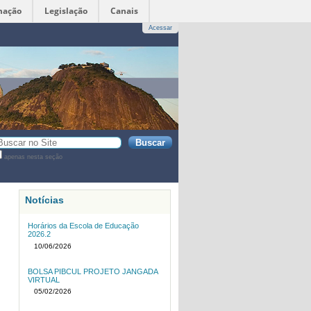
mação
Legislação
Canais
Acessar
sca
apenas nesta seção
sca
vançada…
Notícias
Horários da Escola de Educação
2026.2
10/06/2026
BOLSA PIBCUL PROJETO JANGADA
VIRTUAL
05/02/2026