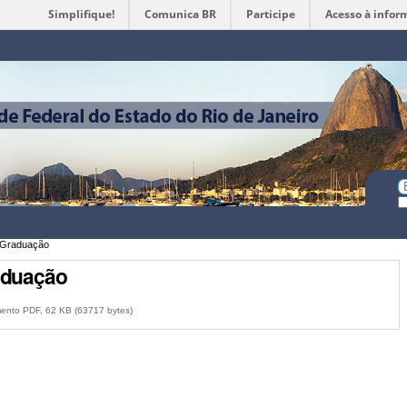
Simplifique!
Comunica BR
Participe
Acesso à infor
Ferramentas
Pessoais
Bu
Bu
A
e Graduação
aduação
nto PDF, 62 KB (63717 bytes)