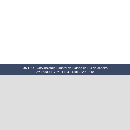
UNIRIO - Universidade Federal do Estado do Rio de Janeiro
Av. Pasteur, 296 - Urca - Cep 22290-240