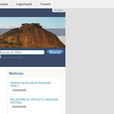
mação
Legislação
Canais
Acessar
sca
apenas nesta seção
sca
vançada…
Notícias
Horários da Escola de Educação
2026.2
10/06/2026
BOLSA PIBCUL PROJETO JANGADA
VIRTUAL
05/02/2026