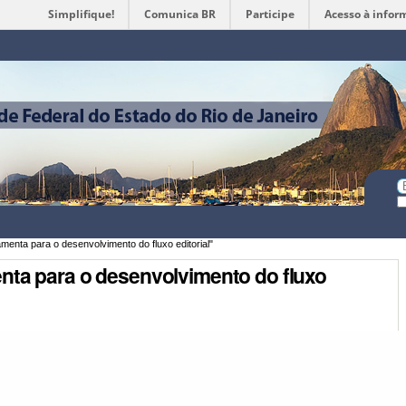
Simplifique!
Comunica BR
Participe
Acesso à infor
Ferramentas
Pessoais
Bu
Bu
A
enta para o desenvolvimento do fluxo editorial"
nta para o desenvolvimento do fluxo