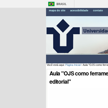
BRASIL
mapa do site
acessibilidade
contato
Você está aqui:
Página Inicial
/
Aula "OJS como ferram
Aula "OJS como ferrame
editorial"