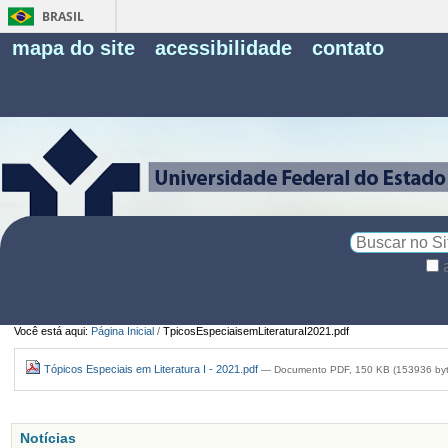
BRASIL
Fe
mapa do site
acessibilidade
contato
Pe
Busca
Busca
Avançada…
Você está aqui:
Página Inicial
/
TpicosEspeciaisemLiteraturaI2021.pdf
Tópicos Especiais em Literatura I - 2021.pdf
— Documento PDF, 150 KB (153936 byt
Notícias