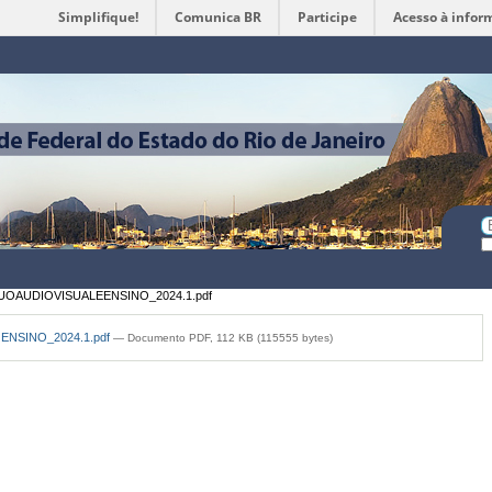
Simplifique!
Comunica BR
Participe
Acesso à infor
Ferramentas
Pessoais
Bu
Bu
A
AUDIOVISUALEENSINO_2024.1.pdf
NSINO_2024.1.pdf
— Documento PDF, 112 KB (115555 bytes)