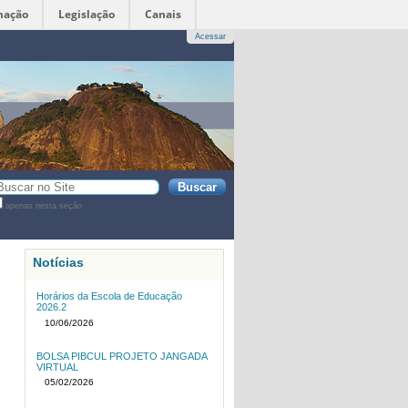
mação
Legislação
Canais
Acessar
sca
apenas nesta seção
sca
vançada…
Notícias
Horários da Escola de Educação
2026.2
10/06/2026
BOLSA PIBCUL PROJETO JANGADA
VIRTUAL
05/02/2026