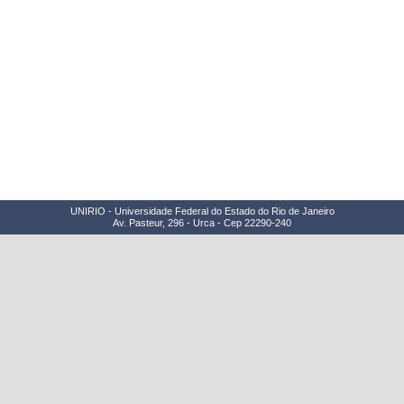
UNIRIO - Universidade Federal do Estado do Rio de Janeiro
Av. Pasteur, 296 - Urca - Cep 22290-240