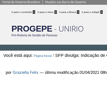
Portal do Governo Brasileiro
Atualize sua Barra de Governo
Ir para o conteúdo
1
Ir para o menu
2
Ir para a Busca
3
Ir para o rodapé
4
- UNIRIO
PROGEPE
Pró-Reitoria de Gestão de Pessoas
Você está aqui:
/
SFP divulga: Indicação de
Página Inicial
SFP divulga: Indicação de Cursos
por
Graziella Felix
—
última modificação
01/04/2021 08h