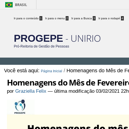
BRASIL
Ir para o conteúdo
1
Ir para o menu
2
Ir para a Busca
3
Ir para o rodapé
4
- UNIRIO
PROGEPE
Pró-Reitoria de Gestão de Pessoas
Você está aqui:
/
Homenagens do Mês de Fe
Página Inicial
Homenagens do Mês de Fevereir
por
Graziella Felix
—
última modificação
03/02/2021 22h