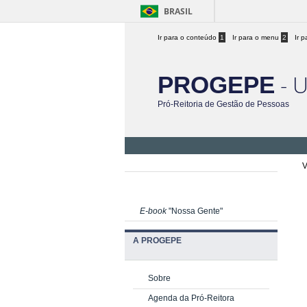
BRASIL
Ir para o conteúdo
1
Ir para o menu
2
Ir 
- 
PROGEPE
Pró-Reitoria de Gestão de Pessoas
V
E-book
"Nossa Gente"
A PROGEPE
Sobre
Agenda da Pró-Reitora