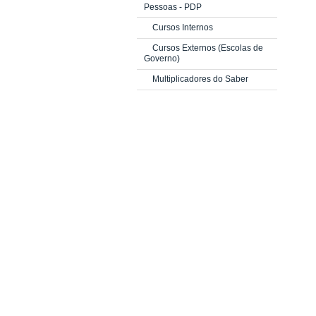
Pessoas - PDP
Cursos Internos
Cursos Externos (Escolas de
Governo)
Multiplicadores do Saber
PRIQ e PRIC-IE
Investimento
AVALIAÇÃO DE DESEMPENHO
Ciclo 2025 (Servidores TAE)
Estágio Probatório (Novas
Atualizações)
Estágio Probatório
(Servidores TAE)
Avaliação de Desempenho