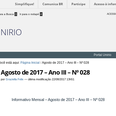
Simplifique!
Comunica BR
Participe
Acesso à info
para a Busca
3
Ir para o rodapé
4
ACESSI
UNIRIO
Portal Unirio
ocê está aqui:
Página Inicial
/
Agosto de 2017 – Ano III – Nº 028
Agosto de 2017 – Ano III – Nº 028
por
Graziella Felix
—
última modificação
22/08/2017 13h51
Informativo Mensal – Agosto de 2017 – Ano III – Nº 028