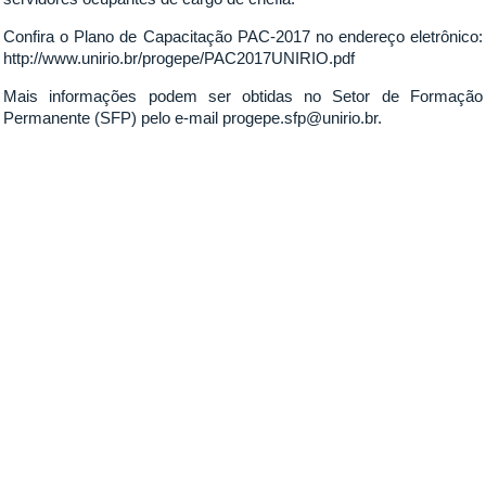
Confira o Plano de Capacitação PAC-2017 no endereço eletrônico:
http://www.unirio.br/progepe/PAC2017UNIRIO.pdf
Mais informações podem ser obtidas no Setor de Formação
Permanente (SFP) pelo e-mail progepe.sfp@unirio.br.
_______________________________________________________
SFP oferece diversos cursos de capacitação interna
Neste semestre, o Setor de Formação Permanente (SFP), da Pró-
Reitoria de Gestão de Pessoas (PROGEPE), está oferecendo
diversos cursos para os servidores, reintegrados e funcionários
terceirizados da Universidade Federal do Estado do Rio de Janeiro
(UNIRIO) como parte das ações de desenvolvimento inseridas no
Plano de Capacitação PAC-2017. Entre os cursos disponibilizados
estão: Noções Básicas de Libras; Orçamento Público; Acesso e