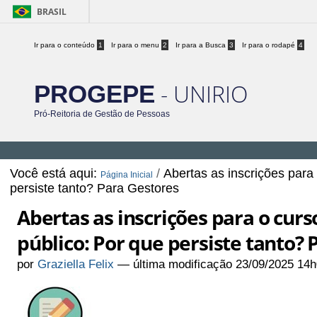
BRASIL
Ir para o conteúdo
1
Ir para o menu
2
Ir para a Busca
3
Ir para o rodapé
4
- UNIRIO
PROGEPE
Pró-Reitoria de Gestão de Pessoas
Você está aqui:
/
Abertas as inscrições para
Página Inicial
persiste tanto? Para Gestores
Abertas as inscrições para o curs
público: Por que persiste tanto? 
por
Graziella Felix
—
última modificação
23/09/2025 14h