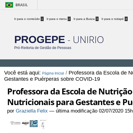
BRASIL
Ir para o conteúdo
1
Ir para o menu
2
Ir para a Busca
3
Ir para o rodapé
4
- UNIRIO
PROGEPE
Pró-Reitoria de Gestão de Pessoas
Você está aqui:
/
Professora da Escola de N
Página Inicial
Gestantes e Puérperas sobre COVID-19
Professora da Escola de Nutriçã
Nutricionais para Gestantes e P
por
Graziella Felix
—
última modificação
02/07/2020 15h