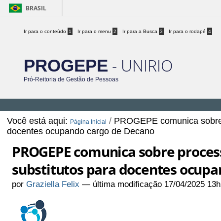
BRASIL
Ir para o conteúdo
1
Ir para o menu
2
Ir para a Busca
3
Ir para o rodapé
4
- UNIRIO
PROGEPE
Pró-Reitoria de Gestão de Pessoas
Você está aqui:
/
PROGEPE comunica sobre pr
Página Inicial
docentes ocupando cargo de Decano
PROGEPE comunica sobre processo
substitutos para docentes ocup
por
Graziella Felix
—
última modificação
17/04/2025 13h