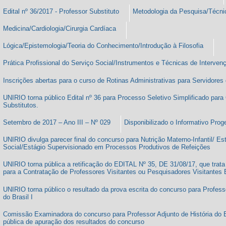
Edital nº 36/2017 - Professor Substituto
Metodologia da Pesquisa/Técnica
Medicina/Cardiologia/Cirurgia Cardíaca
Lógica/Epistemologia/Teoria do Conhecimento/Introdução à Filosofia
Prática Profissional do Serviço Social/Instrumentos e Técnicas de Interven
Inscrições abertas para o curso de Rotinas Administrativas para Servidore
UNIRIO torna público Edital nº 36 para Processo Seletivo Simplificado par
Substitutos.
Setembro de 2017 – Ano III – Nº 029
Disponibilizado o Informativo Pro
UNIRIO divulga parecer final do concurso para Nutrição Materno-Infantil/ E
Social/Estágio Supervisionado em Processos Produtivos de Refeições
UNIRIO torna pública a retificação do EDITAL Nº 35, DE 31/08/17, que trata
para a Contratação de Professores Visitantes ou Pesquisadores Visitantes 
UNIRIO torna público o resultado da prova escrita do concurso para Professo
do Brasil I
Comissão Examinadora do concurso para Professor Adjunto de História do B