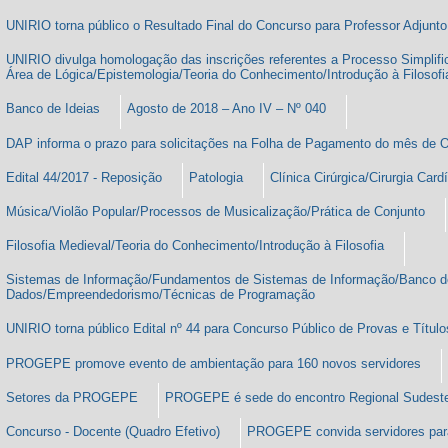
pública de apuração dos resultados do concurso
UNIRIO torna público o Resultado Final do Concurso para Professor Adjunto d
UNIRIO divulga homologação das inscrições referentes a Processo Simplifi
Área de Lógica/Epistemologia/Teoria do Conhecimento/Introdução à Filosofi
Banco de Ideias
Agosto de 2018 – Ano IV – Nº 040
DAP informa o prazo para solicitações na Folha de Pagamento do mês de 
Edital 44/2017 - Reposição
Patologia
Clínica Cirúrgica/Cirurgia Card
Música/Violão Popular/Processos de Musicalização/Prática de Conjunto
Filosofia Medieval/Teoria do Conhecimento/Introdução à Filosofia
Sistemas de Informação/Fundamentos de Sistemas de Informação/Banco d
Dados/Empreendedorismo/Técnicas de Programação
UNIRIO torna público Edital nº 44 para Concurso Público de Provas e Título
PROGEPE promove evento de ambientação para 160 novos servidores
Setores da PROGEPE
PROGEPE é sede do encontro Regional Sudeste
Concurso - Docente (Quadro Efetivo)
PROGEPE convida servidores pa