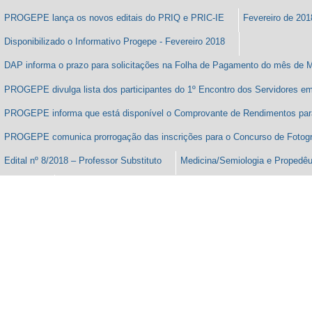
Comitê Gestor divulga ata da reunião sobre assuntos referentes ao PRIQ e
PROGEPE lança os novos editais do PRIQ e PRIC-IE
Fevereiro de 201
Disponibilizado o Informativo Progepe - Fevereiro 2018
DAP informa o prazo para solicitações na Folha de Pagamento do mês de 
PROGEPE divulga lista dos participantes do 1º Encontro dos Servidores em
PROGEPE informa que está disponível o Comprovante de Rendimentos par
PROGEPE comunica prorrogação das inscrições para o Concurso de Fotograf
Edital nº 8/2018 – Professor Substituto
Medicina/Semiologia e Propedêut
Genética
Pedagogia das Artes Cênicas/Teatro de Formas Animadas; Teatro Infantojuv
Teatro
Música/Percepção Musical
PROGEPE prorroga prazo para envio da Avaliação de Desempenho dos Serv
2017
Último dia para participar do concurso de fotografia