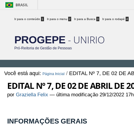
BRASIL
Ir para o conteúdo
1
Ir para o menu
2
Ir para a Busca
3
Ir para o rodapé
4
- UNIRIO
PROGEPE
Pró-Reitoria de Gestão de Pessoas
Você está aqui:
/
EDITAL Nº 7, DE 02 DE A
Página Inicial
EDITAL Nº 7, DE 02 DE ABRIL DE 2
por
Graziella Felix
—
última modificação
29/12/2022 17h
INFORMAÇÕES GERAIS