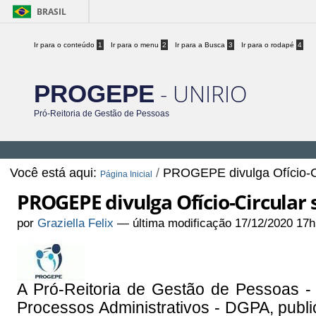
BRASIL
Ir para o conteúdo
1
Ir para o menu
2
Ir para a Busca
3
Ir para o rodapé
4
- UNIRIO
PROGEPE
Pró-Reitoria de Gestão de Pessoas
Você está aqui:
/
PROGEPE divulga Ofício-Ci
Página Inicial
PROGEPE divulga Ofício-Circular 
por
Graziella Felix
—
última modificação
17/12/2020 17h
A Pró-Reitoria de Gestão de Pessoas 
Processos Administrativos - DGPA, publ