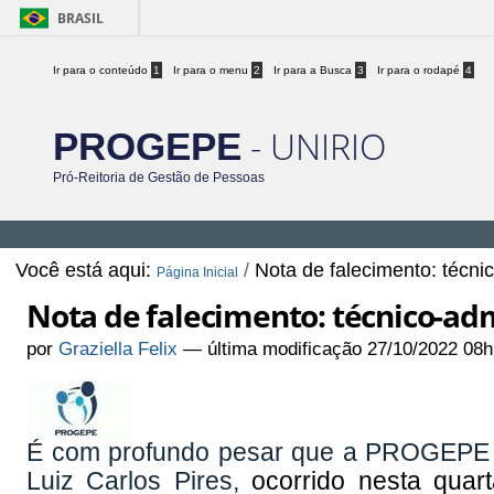
BRASIL
Ir para o conteúdo
1
Ir para o menu
2
Ir para a Busca
3
Ir para o rodapé
4
- UNIRIO
PROGEPE
Pró-Reitoria de Gestão de Pessoas
Você está aqui:
/
Nota de falecimento: técnic
Página Inicial
Nota de falecimento: técnico-adm
por
Graziella Felix
—
última modificação
27/10/2022 08h
É com profundo pesar que a PROGEPE c
Luiz Carlos Pires,
ocorrido nesta quart