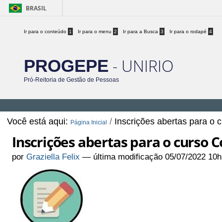
BRASIL
Ir para o conteúdo
1
Ir para o menu
2
Ir para a Busca
3
Ir para o rodapé
4
- UNIRIO
PROGEPE
Pró-Reitoria de Gestão de Pessoas
Você está aqui:
/
Inscrições abertas para 
Página Inicial
Inscrições abertas para o curso
por
Graziella Felix
—
última modificação
05/07/2022 10h