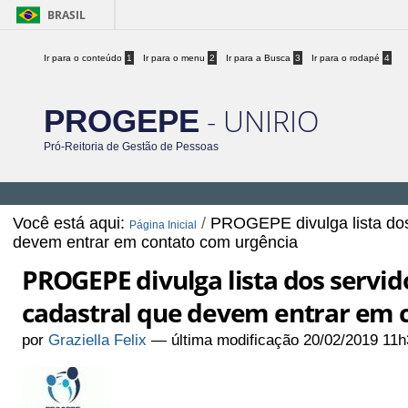
BRASIL
Ir para o conteúdo
1
Ir para o menu
2
Ir para a Busca
3
Ir para o rodapé
4
- UNIRIO
PROGEPE
Pró-Reitoria de Gestão de Pessoas
Você está aqui:
/
PROGEPE divulga lista dos
Página Inicial
devem entrar em contato com urgência
PROGEPE divulga lista dos servi
cadastral que devem entrar em 
por
Graziella Felix
—
última modificação
20/02/2019 11h