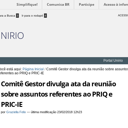
Simplifique!
Comunica BR
Participe
Acesso à info
para a Busca
3
Ir para o rodapé
4
ACESSI
UNIRIO
Portal Unirio
ocê está aqui:
Página Inicial
/
Comitê Gestor divulga ata da reunião sobre assunto
eferentes ao PRIQ e PRIC-IE
Comitê Gestor divulga ata da reunião
sobre assuntos referentes ao PRIQ e
PRIC-IE
por
Graziella Felix
—
última modificação
23/02/2018 12h23