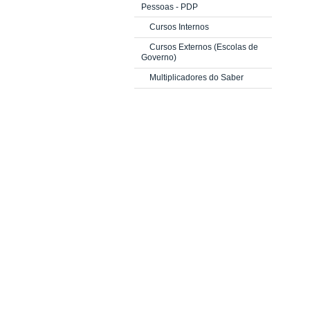
Pessoas - PDP
Cursos Internos
Cursos Externos (Escolas de
Governo)
Multiplicadores do Saber
PRIQ e PRIC-IE
Investimento
AVALIAÇÃO DE DESEMPENHO
Ciclo 2025 (Servidores TAE)
Estágio Probatório (Novas
Atualizações)
Estágio Probatório
(Servidores TAE)
Avaliação de Desempenho