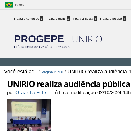
BRASIL
Ir para o conteúdo
1
Ir para o menu
2
Ir para a Busca
3
Ir para o rodapé
4
- UNIRIO
PROGEPE
Pró-Reitoria de Gestão de Pessoas
Você está aqui:
/
UNIRIO realiza audiência 
Página Inicial
UNIRIO realiza audiência pública
por
Graziella Felix
—
última modificação
02/10/2024 14h