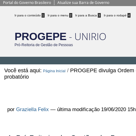
Portal do Governo Brasileiro
Atualize sua Barra de Governo
Ir para o conteúdo
1
Ir para o menu
2
Ir para a Busca
3
Ir para o rodapé
4
- UNIRIO
PROGEPE
Pró-Reitoria de Gestão de Pessoas
Você está aqui:
/
PROGEPE divulga Ordem de
Página Inicial
probatório
PROGEPE divulga Ordem de Serviç
estágio probatório
por
Graziella Felix
—
última modificação
19/06/2020 15h