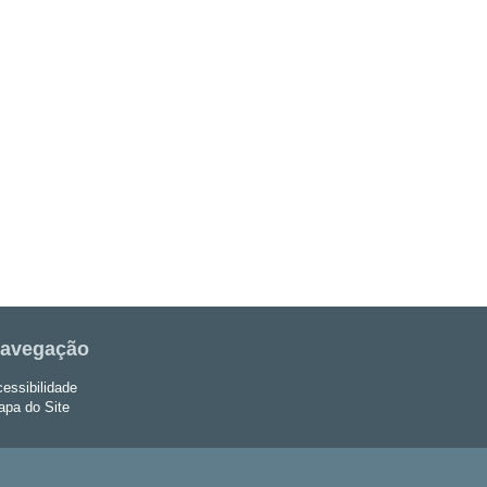
avegação
essibilidade
pa do Site