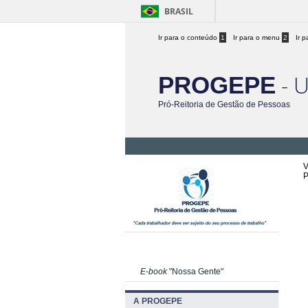
BRASIL
Ir para o conteúdo
1
Ir para o menu
2
Ir 
- 
PROGEPE
Pró-Reitoria de Gestão de Pessoas
V
P
E-book
"Nossa Gente"
A PROGEPE