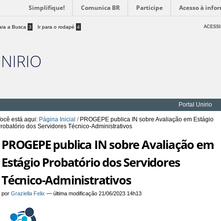
Simplifique!
Comunica BR
Participe
Acesso à info
para a Busca
3
Ir para o rodapé
4
ACESSI
UNIRIO
Portal Unirio
ocê está aqui:
Página Inicial
/
PROGEPE publica IN sobre Avaliação em Estágio
robatório dos Servidores Técnico-Administrativos
PROGEPE publica IN sobre Avaliação em
Estágio Probatório dos Servidores
Técnico-Administrativos
por
Graziella Felix
—
última modificação
21/06/2023 14h13