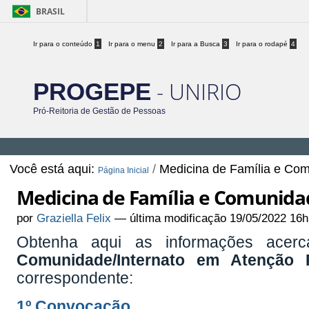
BRASIL
Ir para o conteúdo
1
Ir para o menu
2
Ir para a Busca
3
Ir para o rodapé
4
- UNIRIO
PROGEPE
Pró-Reitoria de Gestão de Pessoas
Você está aqui:
/
Medicina de Família e Com
Página Inicial
Medicina de Família e Comunida
por
Graziella Felix
—
última modificação
19/05/2022 16h
Obtenha aqui as informações ace
Comunidade/Internato em Atenção P
correspondente:
1º Convocação