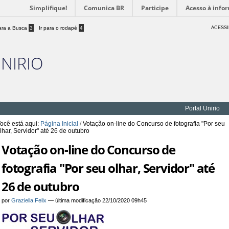
Simplifique!
Comunica BR
Participe
Acesso à info
para a Busca
3
Ir para o rodapé
4
ACESSI
UNIRIO
Portal Unirio
ocê está aqui:
Página Inicial
/
Votação on-line do Concurso de fotografia "Por seu
lhar, Servidor" até 26 de outubro
Votação on-line do Concurso de
fotografia "Por seu olhar, Servidor" até
26 de outubro
por
Graziella Felix
—
última modificação
22/10/2020 09h45