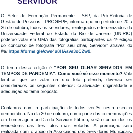
O Setor de Formação Permanente - SFP, da Pró-Reitoria de
Gestão de Pessoas - PROGEPE, informa que no período de 20 a
26 de outubro, todos os servidores, reintegrados e terceirizados da
Universidade Federal do Estado do Rio de Janeiro (UNIRIO)
poderão votar em UMA das fotografias participantes da 4ª edição
do concurso de fotografia "Por seu olhar, Servidor" através do
link
https://forms.gle/cws4u8HAsvs3oCZw9
.
O tema dessa edição é
“POR SEU OLHAR SERVIDOR EM
TEMPOS DE PANDEMIA”. Como você vê esse momento?
Vale
lembrar que ao votar na sua foto preferida, deverão ser
considerados os seguintes critérios: criatividade, originalidade e
adequação ao tema proposto.
Contamos com a participação de todos vocês nesta escolha
democrática. No dia 30 de outubro, como parte das comemorações
em homenagem ao Dia do Servidor Público, serão conhecidos os
vencedores das três fotos mais votadas. A premiação será
realizada com o apoio da Associação dos Servidores Municipais,