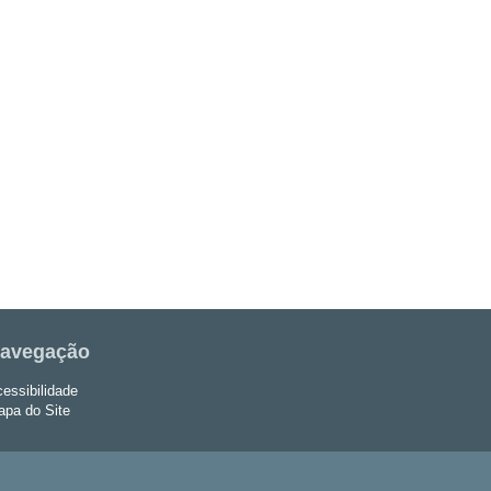
avegação
essibilidade
pa do Site