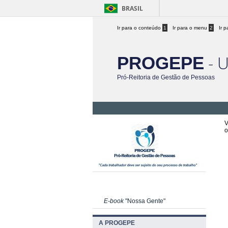
BRASIL
Ir para o conteúdo
1
Ir para o menu
2
Ir 
- 
PROGEPE
Pró-Reitoria de Gestão de Pessoas
V
o
E-book
"Nossa Gente"
A PROGEPE