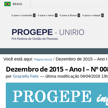
BRASIL
Ir para o conteúdo
1
Ir para o menu
2
Ir para a Busca
3
Ir para o rodapé
4
- UNIRIO
PROGEPE
Pró-Reitoria de Gestão de Pessoas
Você está aqui:
/
Dezembro de 2015 – Ano I
Página Inicial
Dezembro de 2015 – Ano I – Nº 00
por
Graziella Felix
—
última modificação
04/04/2018 13h