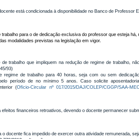
o docente está condicionada à disponibilidade no Banco de Professor
rabalho para o de dedicação exclusiva do professor que esteja há, 
 das modalidades previstas na legislação em vigor.
 de trabalho que impliquem na redução de regime de trabalho, nã
745/93)
 de regime de trabalho para 40 horas, seja com ou sem dedicaç
pelo período de no mínimo 5 anos. Caso solicite aposentadoria
terior (
Ofício-Circular nº 017/2015/DAJ/COLEP/CGGP/SAA-ME
efeitos financeiros retroativos, devendo o docente permanecer subme
o docente fica impedido de exercer outra atividade remunerada, seja