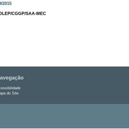
9/2015
AJ/COLEP/CGGP/SAA-MEC
avegação
essibilidade
pa do Site