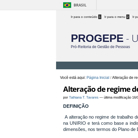
BRASIL
Ir para o conteúdo
1
Ir para o menu
2
Ir 
- 
PROGEPE
Pró-Reitoria de Gestão de Pessoas
Você está aqui:
Página Inicial
/
Alteração de r
Alteração de regime d
por
Tathiana T. Tavares
—
última modificação
16/
DEFINIÇÃO
A alteração no regime de trabalho d
na UNIRIO e terá como base a indiss
dimensões, nos termos do Plano de D