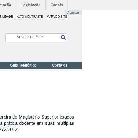
rmação
Legislação
Canais
Acessar
BILIDADE
|
ALTO CONTRASTE |
MAPA DO SITE
Guia Telefônico
Contatos
reira do Magistério Superior lotados
da prática docente em suas múltiplas
772/2012.