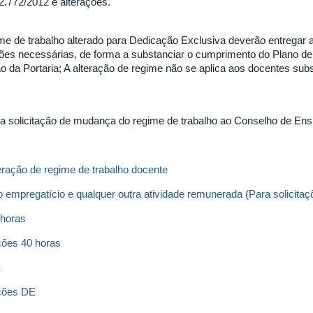
12.772/2012 e alterações.
me de trabalho alterado para Dedicação Exclusiva deverão entregar
ções necessárias, de forma a substanciar o cumprimento do Plano d
da Portaria; A alteração de regime não se aplica aos docentes substi
da solicitação de mudança do regime de trabalho ao Conselho de Ens
eração de regime de trabalho docente
o empregatício e qualquer outra atividade remunerada (Para solicita
 horas
ções 40 horas
E
ações DE