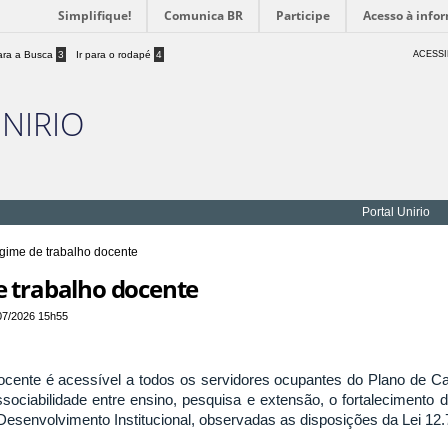
Simplifique!
Comunica BR
Participe
Acesso à info
para a Busca
3
Ir para o rodapé
4
ACESSI
UNIRIO
Portal Unirio
egime de trabalho docente
e trabalho docente
07/2026 15h55
ocente é acessível a todos os servidores ocupantes do Plano de Car
ociabilidade entre ensino, pesquisa e extensão, o fortalecimento 
esenvolvimento Institucional, observadas as disposições da Lei 12.