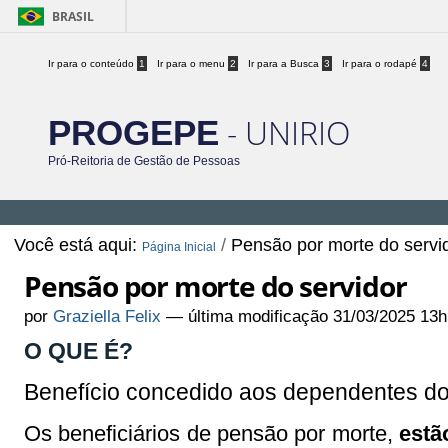
BRASIL
Ir para o conteúdo
1
Ir para o menu
2
Ir para a Busca
3
Ir para o rodapé
4
- UNIRIO
PROGEPE
Pró-Reitoria de Gestão de Pessoas
Você está aqui:
/
Pensão por morte do servi
Página Inicial
Pensão por morte do servidor
por
Graziella Felix
—
última modificação
31/03/2025 13h
O QUE É?
Benefício concedido aos dependentes do s
Os beneficiários de pensão por morte,
estã