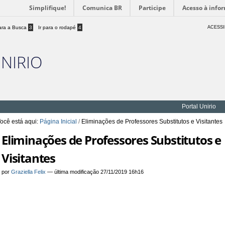
Simplifique!
Comunica BR
Participe
Acesso à info
para a Busca
3
Ir para o rodapé
4
ACESSI
UNIRIO
Portal Unirio
ocê está aqui:
Página Inicial
/
Eliminações de Professores Substitutos e Visitantes
Eliminações de Professores Substitutos e
Visitantes
por
Graziella Felix
—
última modificação
27/11/2019 16h16