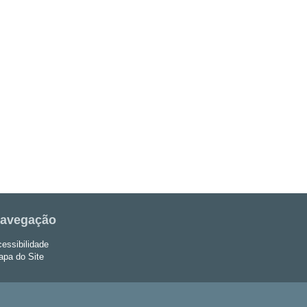
avegação
essibilidade
pa do Site