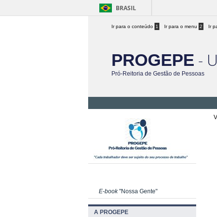
BRASIL
Ir para o conteúdo
1
Ir para o menu
2
Ir 
- 
PROGEPE
Pró-Reitoria de Gestão de Pessoas
V
E-book
"Nossa Gente"
A PROGEPE