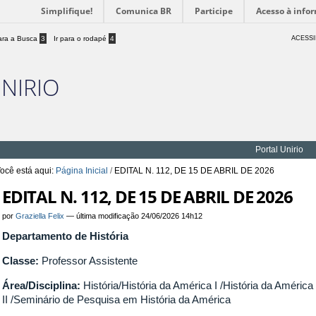
Simplifique!
Comunica BR
Participe
Acesso à info
para a Busca
3
Ir para o rodapé
4
ACESSI
UNIRIO
Portal Unirio
ocê está aqui:
Página Inicial
/
EDITAL N. 112, DE 15 DE ABRIL DE 2026
EDITAL N. 112, DE 15 DE ABRIL DE 2026
por
Graziella Felix
—
última modificação
24/06/2026 14h12
Departamento de História
Classe:
Professor Assistente
Área/Disciplina:
História/História da América I /História da América
II /Seminário de Pesquisa em História da América