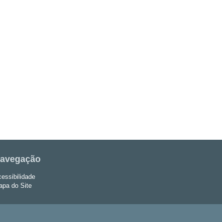
avegação
essibilidade
pa do Site