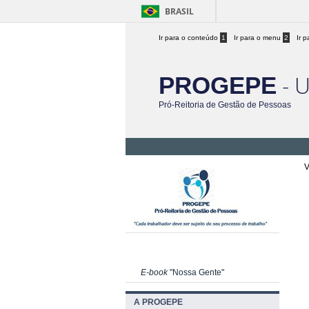
BRASIL
Ir para o conteúdo
1
Ir para o menu
2
Ir 
- 
PROGEPE
Pró-Reitoria de Gestão de Pessoas
V
E-book
"Nossa Gente"
A PROGEPE