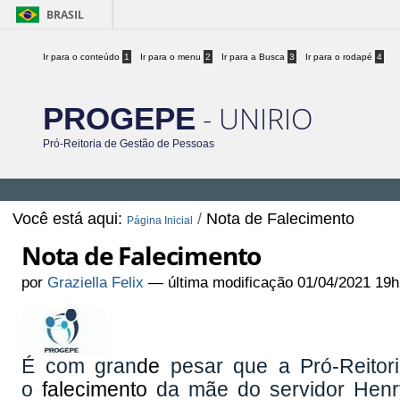
BRASIL
Ir para o conteúdo
1
Ir para o menu
2
Ir para a Busca
3
Ir para o rodapé
4
- UNIRIO
PROGEPE
Pró-Reitoria de Gestão de Pessoas
Você está aqui:
/
Nota de Falecimento
Página Inicial
Nota de Falecimento
por
Graziella Felix
—
última modificação
01/04/2021 19h
É com gran
de
pesar que a Pró-Reitor
o
falecimento
da mãe do servidor Henry 