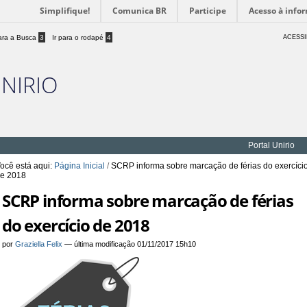
Simplifique!
Comunica BR
Participe
Acesso à info
para a Busca
3
Ir para o rodapé
4
ACESSI
UNIRIO
Portal Unirio
ocê está aqui:
Página Inicial
/
SCRP informa sobre marcação de férias do exercíci
e 2018
SCRP informa sobre marcação de férias
do exercício de 2018
por
Graziella Felix
—
última modificação
01/11/2017 15h10