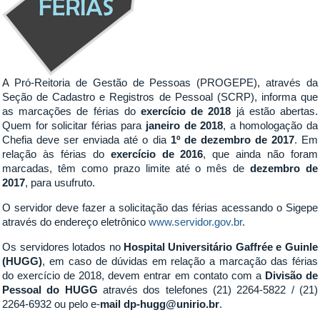
A Pró-Reitoria de Gestão de Pessoas (PROGEPE), através da
Seção de Cadastro e Registros de Pessoal (SCRP), informa que
as marcações de férias do
exercício de 2018
já estão abertas.
Quem for solicitar férias para
janeiro de 2018
, a homologação da
Chefia deve ser enviada até o dia
1º de dezembro de 2017
. Em
relação às férias do
exercício de 2016
, que ainda não foram
marcadas, têm como prazo limite até o mês de
dezembro de
2017
, para usufruto.
O servidor deve fazer a solicitação das férias acessando o Sigepe
através do endereço eletrônico
www.servidor.gov.br
.
Os servidores lotados no
Hospital Universitário Gaffrée e Guinle
(HUGG)
, em caso de dúvidas em relação a marcação das férias
do exercício de 2018, devem entrar em contato com a
Divisão de
Pessoal do HUGG
através dos telefones (21) 2264-5822 / (21)
2264-6932 ou pelo e-
mail dp-hugg@unirio.br
.