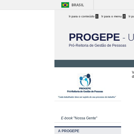
BRASIL
Ir para o conteúdo
1
Ir para o menu
2
Ir 
- 
PROGEPE
Pró-Reitoria de Gestão de Pessoas
V
d
E-book
"Nossa Gente"
A PROGEPE