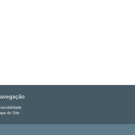
avegação
essibilidade
pa do Site