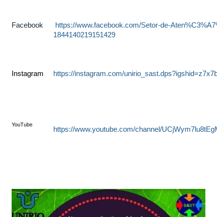
Facebook
https://www.facebook.com/Setor-de-Aten%C3%
1844140219151429
Instagram
https://instagram.com/unirio_sast.dps?igshid=z7x
YouTube
https://www.youtube.com/channel/UCjWym7lu8tEg