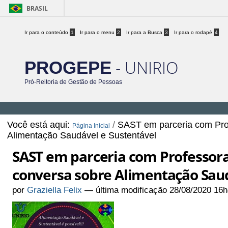
BRASIL
Ir para o conteúdo
1
Ir para o menu
2
Ir para a Busca
3
Ir para o rodapé
4
- UNIRIO
PROGEPE
Pró-Reitoria de Gestão de Pessoas
Você está aqui:
/
SAST em parceria com Pro
Página Inicial
Alimentação Saudável e Sustentável
SAST em parceria com Professora
conversa sobre Alimentação Saud
por
Graziella Felix
—
última modificação
28/08/2020 16h