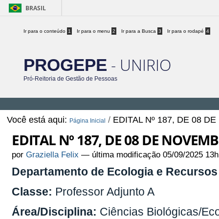
BRASIL
Ir para o conteúdo
1
Ir para o menu
2
Ir para a Busca
3
Ir para o rodapé
4
- UNIRIO
PROGEPE
Pró-Reitoria de Gestão de Pessoas
Você está aqui:
/
EDITAL Nº 187, DE 08 
Página Inicial
EDITAL Nº 187, DE 08 DE NOVEM
por
Graziella Felix
—
última modificação
05/09/2025 13h
Departamento de Ecologia e Recursos
Classe:
Professor Adjunto A
Área/Disciplina:
Ciências Biológicas/Eco