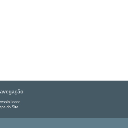
avegação
essibilidade
pa do Site