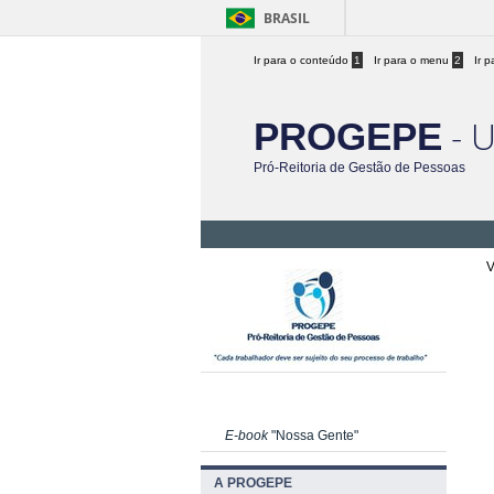
BRASIL
Ir para o conteúdo
1
Ir para o menu
2
Ir 
- 
PROGEPE
Pró-Reitoria de Gestão de Pessoas
V
E-book
"Nossa Gente"
A PROGEPE