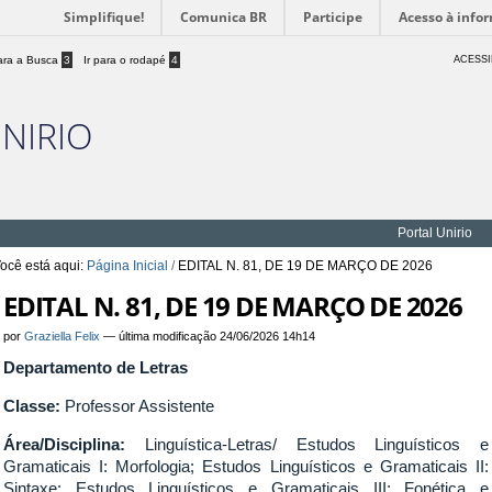
Simplifique!
Comunica BR
Participe
Acesso à info
para a Busca
3
Ir para o rodapé
4
ACESSI
UNIRIO
Portal Unirio
ocê está aqui:
Página Inicial
/
EDITAL N. 81, DE 19 DE MARÇO DE 2026
EDITAL N. 81, DE 19 DE MARÇO DE 2026
por
Graziella Felix
—
última modificação
24/06/2026 14h14
Departamento de Letras
Classe:
Professor Assistente
Área/Disciplina:
Linguística-Letras/ Estudos Linguísticos e
Gramaticais I: Morfologia; Estudos Linguísticos e Gramaticais II:
Sintaxe; Estudos Linguísticos e Gramaticais III: Fonética e