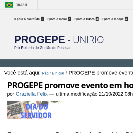
BRASIL
Ir para o conteúdo
1
Ir para o menu
2
Ir para a Busca
3
Ir para o rodapé
4
- UNIRIO
PROGEPE
Pró-Reitoria de Gestão de Pessoas
Você está aqui:
/
PROGEPE promove evento 
Página Inicial
PROGEPE promove evento em hom
por
Graziella Felix
—
última modificação
21/10/2022 08h