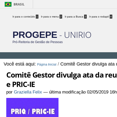
BRASIL
Ir para o conteúdo
1
Ir para o menu
2
Ir para a Busca
3
Ir para o rodapé
4
- UNIRIO
PROGEPE
Pró-Reitoria de Gestão de Pessoas
Você está aqui:
/
Comitê Gestor divulga ata
Página Inicial
Comitê Gestor divulga ata da reu
e PRIC-IE
por
Graziella Felix
—
última modificação
02/05/2019 16h