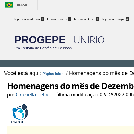
BRASIL
Ir para o conteúdo
1
Ir para o menu
2
Ir para a Busca
3
Ir para o rodapé
4
- UNIRIO
PROGEPE
Pró-Reitoria de Gestão de Pessoas
Você está aqui:
/
Homenagens do mês de D
Página Inicial
Homenagens do mês de Dezemb
por
Graziella Felix
—
última modificação
02/12/2022 09h