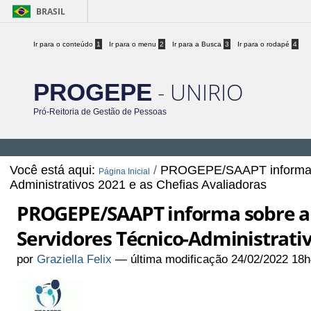
BRASIL
Ir para o conteúdo
1
Ir para o menu
2
Ir para a Busca
3
Ir para o rodapé
4
- UNIRIO
PROGEPE
Pró-Reitoria de Gestão de Pessoas
Você está aqui:
/
PROGEPE/SAAPT informa s
Página Inicial
Administrativos 2021 e as Chefias Avaliadoras
PROGEPE/SAAPT informa sobre a
Servidores Técnico-Administrativ
por
Graziella Felix
—
última modificação
24/02/2022 18h