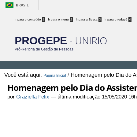
BRASIL
Ir para o conteúdo
1
Ir para o menu
2
Ir para a Busca
3
Ir para o rodapé
4
- UNIRIO
PROGEPE
Pró-Reitoria de Gestão de Pessoas
Você está aqui:
/
Homenagem pelo Dia do As
Página Inicial
Homenagem pelo Dia do Assisten
por
Graziella Felix
—
última modificação
15/05/2020 16h