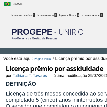
BRASIL
Ir para o conteúdo
1
Ir para o menu
2
Ir para a Busca
3
Ir para o rodapé
4
- UNIRIO
PROGEPE
Pró-Reitoria de Gestão de Pessoas
Você está aqui:
/
Licença prêmio por assidu
Página Inicial
Licença prêmio por assiduidade
por
Tathiana T. Tavares
—
última modificação
29/07/202
DEFINIÇÃO
Licença de três meses concedida ao serv
completado 5 (cinco) anos ininterruptos d
O servidor que completou o quinquênio de