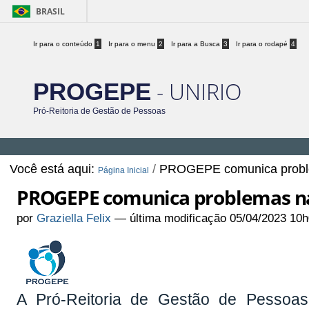
BRASIL
Ir para o conteúdo
1
Ir para o menu
2
Ir para a Busca
3
Ir para o rodapé
4
- UNIRIO
PROGEPE
Pró-Reitoria de Gestão de Pessoas
Você está aqui:
/
PROGEPE comunica problem
Página Inicial
PROGEPE comunica problemas nas
por
Graziella Felix
—
última modificação
05/04/2023 10h
A Pró-Reitoria de Gestão de Pessoas