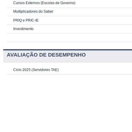
Cursos Externos (Escolas de Governo)
Multiplicadores do Saber
PRIQ e PRIC-IE
Investimento
AVALIAÇÃO DE DESEMPENHO
Ciclo 2025 (Servidores TAE)
Estágio Probatório (Novas Atualizações)
Estágio Probatório (Servidores TAE)
Avaliação de Desempenho
ATENÇÃO À SAÚDE