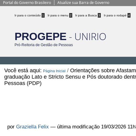
BRASIL
Ir para o conteúdo
1
Ir para o menu
2
Ir para a Busca
3
Ir para o rodapé
4
- UNIRIO
PROGEPE
Pró-Reitoria de Gestão de Pessoas
Você está aqui:
/
Orientações sobre Afastam
Página Inicial
graduação Lato e Stricto Sensu e Pós doutorado dent
Pessoas (PDP)
Orientações sobre Afastamentos p
graduação e Pós- graduação Lato 
outros afastamentos) e o Plano d
por
Graziella Felix
—
última modificação
19/03/2026 11h