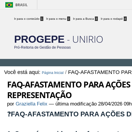
BRASIL
Ir para o conteúdo
1
Ir para o menu
2
Ir para a Busca
3
Ir para o rodapé
4
- UNIRIO
PROGEPE
Pró-Reitoria de Gestão de Pessoas
Você está aqui:
/
FAQ-AFASTAMENTO PAR
Página Inicial
FAQ-AFASTAMENTO PARA AÇÕES
REPRESENTAÇÃO
por
Graziella Felix
—
última modificação
28/04/2026 09h
❓
FAQ-AFASTAMENTO PARA AÇÕES D