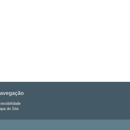
avegação
essibilidade
pa do Site