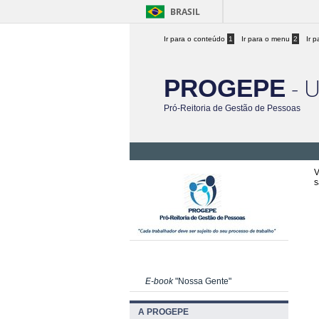
BRASIL
Ir para o conteúdo
1
Ir para o menu
2
Ir 
- 
PROGEPE
Pró-Reitoria de Gestão de Pessoas
V
s
E-book
"Nossa Gente"
A PROGEPE