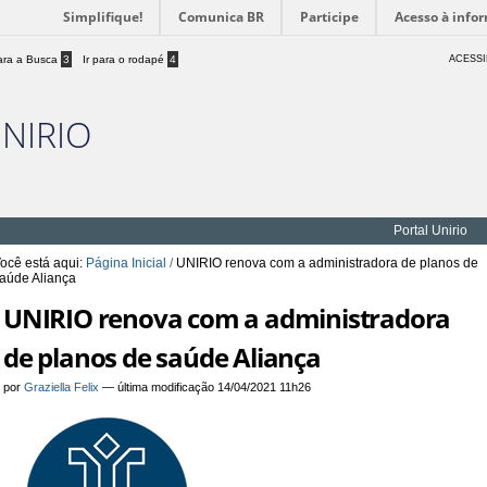
Simplifique!
Comunica BR
Participe
Acesso à info
para a Busca
3
Ir para o rodapé
4
ACESSI
UNIRIO
Portal Unirio
ocê está aqui:
Página Inicial
/
UNIRIO renova com a administradora de planos de
aúde Aliança
UNIRIO renova com a administradora
de planos de saúde Aliança
por
Graziella Felix
—
última modificação
14/04/2021 11h26