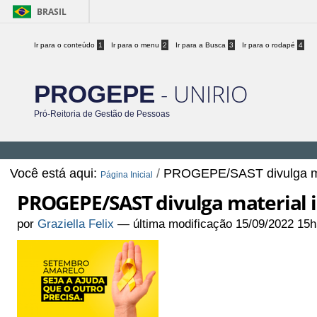
BRASIL
Ir para o conteúdo
1
Ir para o menu
2
Ir para a Busca
3
Ir para o rodapé
4
- UNIRIO
PROGEPE
Pró-Reitoria de Gestão de Pessoas
Você está aqui:
/
PROGEPE/SAST divulga mat
Página Inicial
PROGEPE/SAST divulga material 
por
Graziella Felix
—
última modificação
15/09/2022 15h