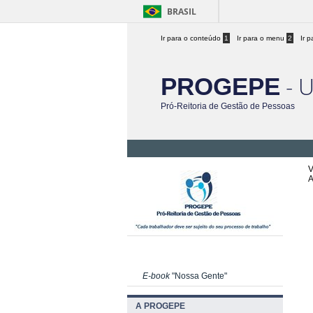
BRASIL
Ir para o conteúdo
1
Ir para o menu
2
Ir 
- 
PROGEPE
Pró-Reitoria de Gestão de Pessoas
V
A
E-book
"Nossa Gente"
A PROGEPE