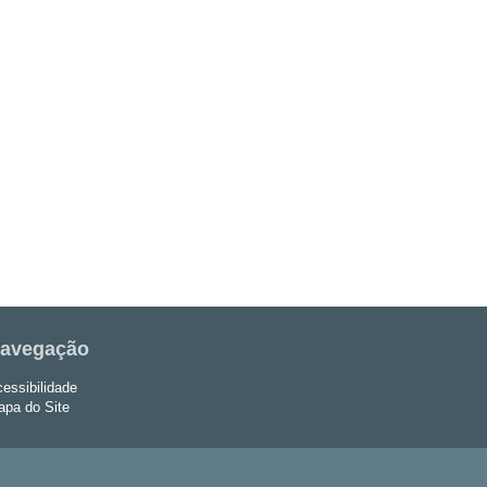
avegação
essibilidade
pa do Site