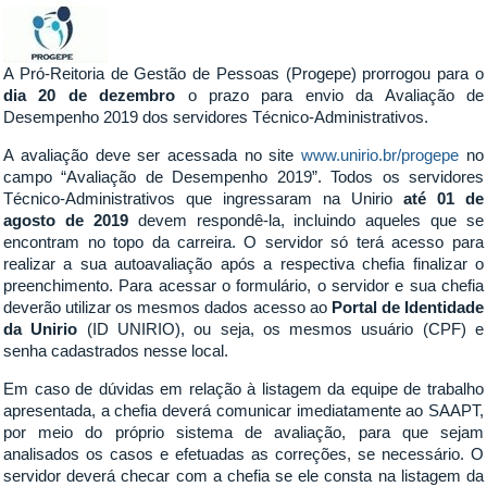
A Pró-Reitoria de Gestão de Pessoas (Progepe) prorrogou para o
dia 20 de dezembro
o prazo para envio da Avaliação de
Desempenho 2019 dos servidores Técnico-Administrativos.
A avaliação deve ser acessada no site
www.unirio.br/progepe
no
campo “Avaliação de Desempenho 2019”. Todos os servidores
Técnico-Administrativos que ingressaram na Unirio
até 01 de
agosto de 2019
devem respondê-la, incluindo aqueles que se
encontram no topo da carreira. O servidor só terá acesso para
realizar a sua autoavaliação após a respectiva chefia finalizar o
preenchimento. Para acessar o formulário, o servidor e sua chefia
deverão utilizar os mesmos dados acesso ao
Portal de Identidade
da Unirio
(ID UNIRIO), ou seja, os mesmos usuário (CPF) e
senha cadastrados nesse local.
Em caso de dúvidas em relação à listagem da equipe de trabalho
apresentada, a chefia deverá comunicar imediatamente ao SAAPT,
por meio do próprio sistema de avaliação, para que sejam
analisados os casos e efetuadas as correções, se necessário. O
servidor deverá checar com a chefia se ele consta na listagem da