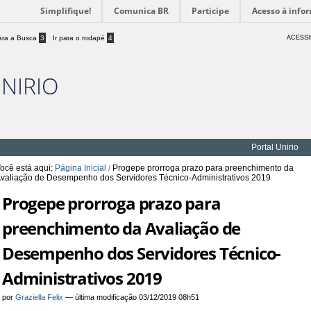
Simplifique!
Comunica BR
Participe
Acesso à info
para a Busca
3
Ir para o rodapé
4
ACESSI
UNIRIO
Portal Unirio
ocê está aqui:
Página Inicial
/
Progepe prorroga prazo para preenchimento da
valiação de Desempenho dos Servidores Técnico-Administrativos 2019
Progepe prorroga prazo para
preenchimento da Avaliação de
Desempenho dos Servidores Técnico-
Administrativos 2019
por
Graziella Felix
—
última modificação
03/12/2019 08h51