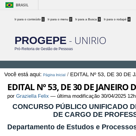
BRASIL
Ir para o conteúdo
1
Ir para o menu
2
Ir para a Busca
3
Ir para o rodapé
4
- UNIRIO
PROGEPE
Pró-Reitoria de Gestão de Pessoas
Você está aqui:
/
EDITAL Nº 53, DE 30 DE
Página Inicial
EDITAL Nº 53, DE 30 DE JANEIRO 
por
Graziella Felix
—
última modificação
30/04/2025 12h
CONCURSO PÚBLICO UNIFICADO DE
DE CARGO DE PROFESS
Departamento de Estudos e Processo