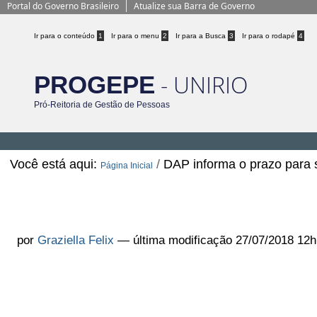
Portal do Governo Brasileiro
Atualize sua Barra de Governo
Ir para o conteúdo
1
Ir para o menu
2
Ir para a Busca
3
Ir para o rodapé
4
- UNIRIO
PROGEPE
Pró-Reitoria de Gestão de Pessoas
Você está aqui:
/
DAP informa o prazo para 
Página Inicial
DAP informa o prazo para solicita
Agosto
por
Graziella Felix
—
última modificação
27/07/2018 12h