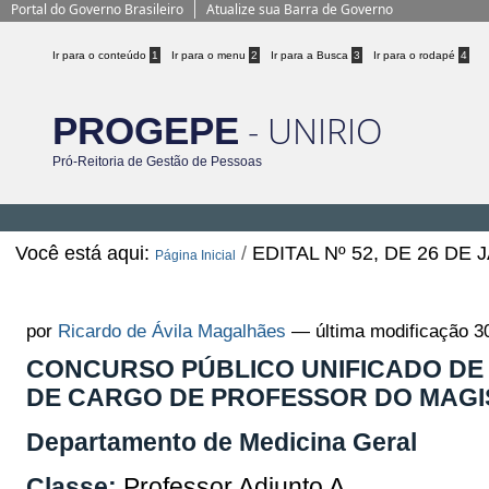
Portal do Governo Brasileiro
Atualize sua Barra de Governo
Ir para o conteúdo
1
Ir para o menu
2
Ir para a Busca
3
Ir para o rodapé
4
- UNIRIO
PROGEPE
Pró-Reitoria de Gestão de Pessoas
Você está aqui:
/
EDITAL Nº 52, DE 26 DE
Página Inicial
EDITAL Nº 52, DE 26 DE JANEIRO D
por
Ricardo de Ávila Magalhães
—
última modificação
30
CONCURSO PÚBLICO UNIFICADO DE 
DE CARGO DE PROFESSOR DO MAGI
Departamento de Medicina Geral
Classe:
Professor Adjunto A