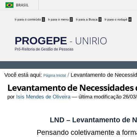
BRASIL
Ir para o conteúdo
1
Ir para o menu
2
Ir para a Busca
3
Ir para o rodapé
4
- UNIRIO
PROGEPE
Pró-Reitoria de Gestão de Pessoas
Você está aqui:
/
Levantamento de Necessid
Página Inicial
Levantamento de Necessidades 
por
Isis Mendes de Oliveira
—
última modificação
26/03
LND – Levantamento de N
Pensando coletivamente a form