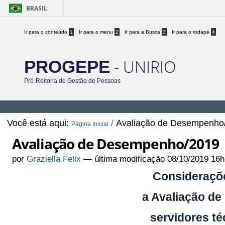
BRASIL
Ir para o conteúdo
1
Ir para o menu
2
Ir para a Busca
3
Ir para o rodapé
4
- UNIRIO
PROGEPE
Pró-Reitoria de Gestão de Pessoas
Você está aqui:
/
Avaliação de Desempenho
Página Inicial
Avaliação de Desempenho/2019
por
Graziella Felix
—
última modificação
08/10/2019 16h
Consideraçõe
a Avaliação d
servidores té