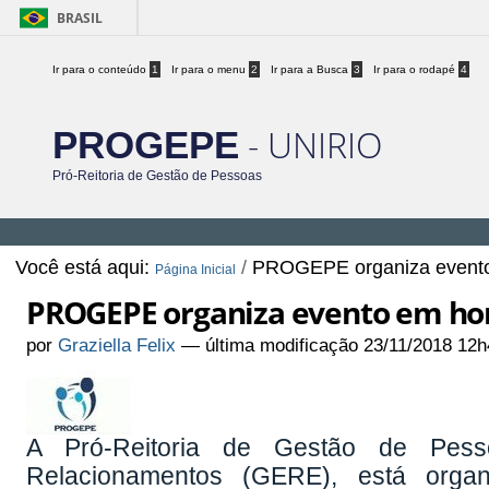
BRASIL
Ir para o conteúdo
1
Ir para o menu
2
Ir para a Busca
3
Ir para o rodapé
4
- UNIRIO
PROGEPE
Pró-Reitoria de Gestão de Pessoas
Você está aqui:
/
PROGEPE organiza evento
Página Inicial
PROGEPE organiza evento em ho
por
Graziella Felix
—
última modificação
23/11/2018 12h
A Pró-Reitoria de Gestão de Pe
Relacionamentos (GERE), está orga